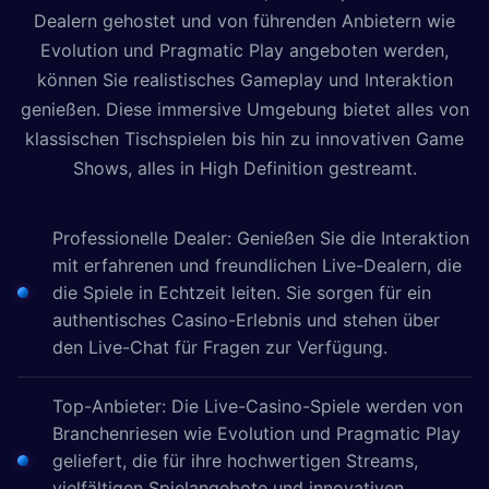
Dealern gehostet und von führenden Anbietern wie
Evolution und Pragmatic Play angeboten werden,
können Sie realistisches Gameplay und Interaktion
genießen. Diese immersive Umgebung bietet alles von
klassischen Tischspielen bis hin zu innovativen Game
Shows, alles in High Definition gestreamt.
Professionelle Dealer: Genießen Sie die Interaktion
mit erfahrenen und freundlichen Live-Dealern, die
die Spiele in Echtzeit leiten. Sie sorgen für ein
authentisches Casino-Erlebnis und stehen über
den Live-Chat für Fragen zur Verfügung.
Top-Anbieter: Die Live-Casino-Spiele werden von
Branchenriesen wie Evolution und Pragmatic Play
geliefert, die für ihre hochwertigen Streams,
vielfältigen Spielangebote und innovativen