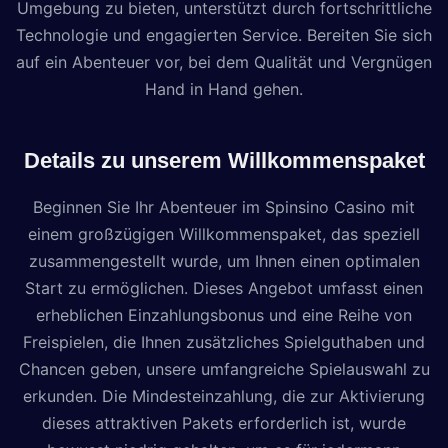
Umgebung zu bieten, unterstützt durch fortschrittliche
Technologie und engagierten Service. Bereiten Sie sich
auf ein Abenteuer vor, bei dem Qualität und Vergnügen
Hand in Hand gehen.
Details zu unserem Willkommenspaket
Beginnen Sie Ihr Abenteuer im Spinsino Casino mit
einem großzügigen Willkommenspaket, das speziell
zusammengestellt wurde, um Ihnen einen optimalen
Start zu ermöglichen. Dieses Angebot umfasst einen
erheblichen Einzahlungsbonus und eine Reihe von
Freispielen, die Ihnen zusätzliches Spielguthaben und
Chancen geben, unsere umfangreiche Spielauswahl zu
erkunden. Die Mindesteinzahlung, die zur Aktivierung
dieses attraktiven Pakets erforderlich ist, wurde