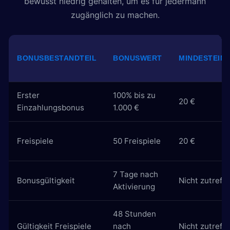
bewusst niedrig gehalten, um es für jedermann
zugänglich zu machen.
BONUSBESTANDTEIL
BONUSWERT
MINDESTEIN
Erster
100% bis zu
20 €
Einzahlungsbonus
1.000 €
Freispiele
50 Freispiele
20 €
7 Tage nach
Bonusgültigkeit
Nicht zutreff
Aktivierung
48 Stunden
Gültigkeit Freispiele
nach
Nicht zutreff