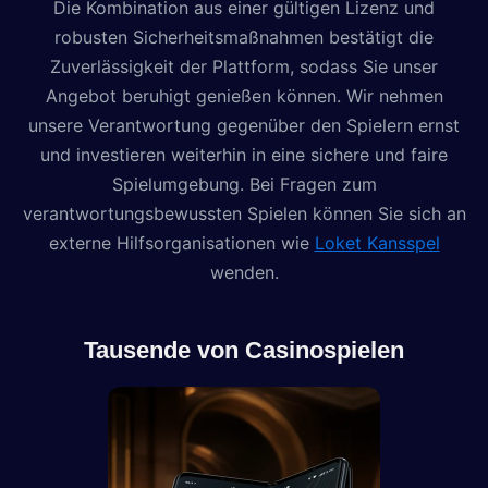
Die Kombination aus einer gültigen Lizenz und
robusten Sicherheitsmaßnahmen bestätigt die
Zuverlässigkeit der Plattform, sodass Sie unser
Angebot beruhigt genießen können. Wir nehmen
unsere Verantwortung gegenüber den Spielern ernst
und investieren weiterhin in eine sichere und faire
Spielumgebung. Bei Fragen zum
verantwortungsbewussten Spielen können Sie sich an
externe Hilfsorganisationen wie
Loket Kansspel
wenden.
Tausende von Casinospielen