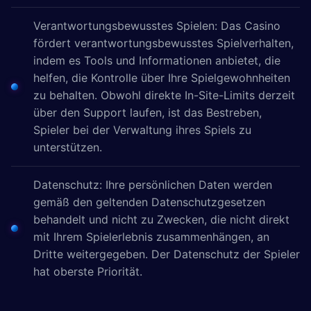
Verantwortungsbewusstes Spielen: Das Casino
fördert verantwortungsbewusstes Spielverhalten,
indem es Tools und Informationen anbietet, die
helfen, die Kontrolle über Ihre Spielgewohnheiten
zu behalten. Obwohl direkte In-Site-Limits derzeit
über den Support laufen, ist das Bestreben,
Spieler bei der Verwaltung ihres Spiels zu
unterstützen.
Datenschutz: Ihre persönlichen Daten werden
gemäß den geltenden Datenschutzgesetzen
behandelt und nicht zu Zwecken, die nicht direkt
mit Ihrem Spielerlebnis zusammenhängen, an
Dritte weitergegeben. Der Datenschutz der Spieler
hat oberste Priorität.