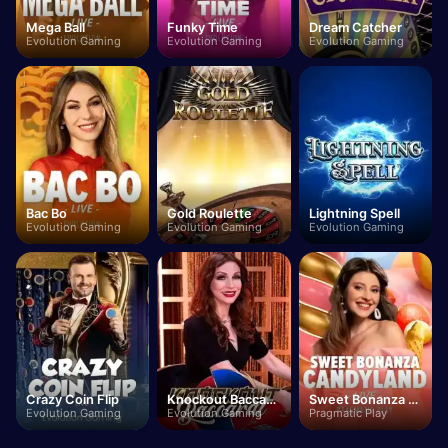
Mega Ball
Funky Time
Dream Catcher
Evolution Gaming
Evolution Gaming
Evolution Gaming
Bac Bo
Gold Roulette
Lightning Spell
Evolution Gaming
Evolution Gaming
Evolution Gaming
Crazy Coin Flip
Knockout Baccarat
Sweet Bonanza Candyland
Evolution Gaming
Evolution Gaming
Pragmatic Play