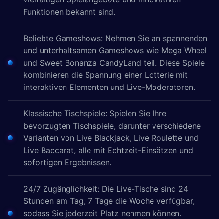
Funktionen bekannt sind.
Beliebte Gameshows: Nehmen Sie an spannenden
und unterhaltsamen Gameshows wie Mega Wheel
und Sweet Bonanza CandyLand teil. Diese Spiele
kombinieren die Spannung einer Lotterie mit
interaktiven Elementen und Live-Moderatoren.
Klassische Tischspiele: Spielen Sie Ihre
bevorzugten Tischspiele, darunter verschiedene
Varianten von Live Blackjack, Live Roulette und
Live Baccarat, alle mit Echtzeit-Einsätzen und
sofortigen Ergebnissen.
24/7 Zugänglichkeit: Die Live-Tische sind 24
Stunden am Tag, 7 Tage die Woche verfügbar,
sodass Sie jederzeit Platz nehmen können.