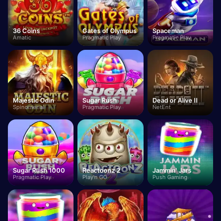
36 Coins
Gates of Olympus
Spaceman
Amatic
Pragmatic Play
Pragmatic Play
Majestic Odin
Sugar Rush
Dead or Alive II
Spinomenal
Pragmatic Play
NetEnt
Sugar Rush 1000
Reactoonz 2
Jammin' Jars
Pragmatic Play
Play'n GO
Push Gaming