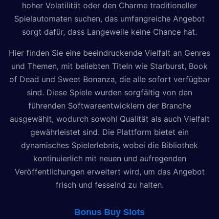
hoher Volatilität oder den Charme traditioneller
Spielautomaten suchen, das umfangreiche Angebot
sorgt dafür, dass Langeweile keine Chance hat.
Hier finden Sie eine beeindruckende Vielfalt an Genres
und Themen, mit beliebten Titeln wie Starburst, Book
of Dead und Sweet Bonanza, die alle sofort verfügbar
sind. Diese Spiele wurden sorgfältig von den
führenden Softwareentwicklern der Branche
ausgewählt, wodurch sowohl Qualität als auch Vielfalt
gewährleistet sind. Die Plattform bietet ein
dynamisches Spielerlebnis, wobei die Bibliothek
kontinuierlich mit neuen und aufregenden
Veröffentlichungen erweitert wird, um das Angebot
frisch und fesselnd zu halten.
Bonus Buy Slots