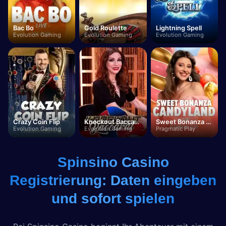
Bac Bo
Gold Roulette
Lightning Spell
Evolution Gaming
Evolution Gaming
Evolution Gaming
Crazy Coin Flip
Knockout Baccarat
Sweet Bonanza Candyland
Evolution Gaming
Evolution Gaming
Pragmatic Play
Spinsino Casino
Registrierung: Daten eingeben
und sofort spielen