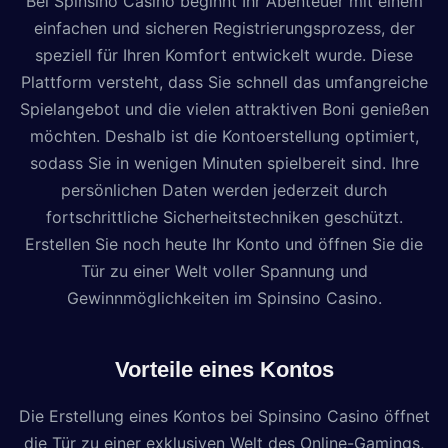
Bei Spinsino Casino beginnt Ihr Abenteuer mit einem
einfachen und sicheren Registrierungsprozess, der
speziell für Ihren Komfort entwickelt wurde. Diese
Plattform versteht, dass Sie schnell das umfangreiche
Spielangebot und die vielen attraktiven Boni genießen
möchten. Deshalb ist die Kontoerstellung optimiert,
sodass Sie in wenigen Minuten spielbereit sind. Ihre
persönlichen Daten werden jederzeit durch
fortschrittliche Sicherheitstechniken geschützt.
Erstellen Sie noch heute Ihr Konto und öffnen Sie die
Tür zu einer Welt voller Spannung und
Gewinnmöglichkeiten im Spinsino Casino.
Vorteile eines Kontos
Die Erstellung eines Kontos bei Spinsino Casino öffnet
die Tür zu einer exklusiven Welt des Online-Gamings,