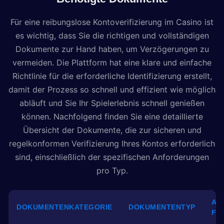
Für eine reibungslose Kontoverifizierung im Casino ist
es wichtig, dass Sie die richtigen und vollständigen
Dokumente zur Hand haben, um Verzögerungen zu
vermeiden. Die Plattform hat eine klare und einfache
Richtlinie für die erforderliche Identifizierung erstellt,
damit der Prozess so schnell und effizient wie möglich
abläuft und Sie Ihr Spielerlebnis schnell genießen
können. Nachfolgend finden Sie eine detaillierte
Übersicht der Dokumente, die zur sicheren und
regelkonformen Verifizierung Ihres Kontos erforderlich
sind, einschließlich der spezifischen Anforderungen
pro Typ.
AK
DOKUMENTENKATEGORIE
DOKUMENTENTYP
FO