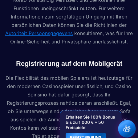
Funktionen uneingeschränkt nutzen. Für weitere
Informationen zum sorgfältigen Umgang mit Ihren
persönlichen Daten können Sie die Richtlinien der
Autoriteit Persoonsgegevens
konsultieren, was für Ihre
Online-Sicherheit und Privatsphäre unerlässlich ist.
Registrierung auf dem Mobilgerät
Die Flexibilität des mobilen Spielens ist heutzutage für
den modernen Casinospieler unerlässlich, und Casino
Spinsino hat dafür gesorgt, dass Ihr
Registrierungsprozess nahtlos daran anschließt. Egal,
ob Sie unterwegs sind oder lieber bequem vom Sofa
Erhalten Sie 100% Bonus
aus spielen, die Anmeldung und Verifizierung Ihres
bis zu 1.000 € + 50
🎁
Kontos kann vollständig über Ihr Smartphone oder
Freispiele!
Tablet abgewickelt werden. Das
REGISTRIERUNG