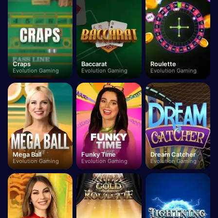
Craps
Baccarat
Roulette
Evolution Gaming
Evolution Gaming
Evolution Gaming
Mega Ball
Funky Time
Dream Catcher
Evolution Gaming
Evolution Gaming
Evolution Gaming