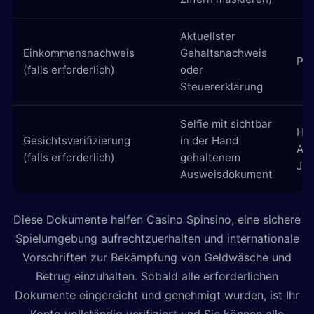
Aktuellster
Einkommensnachweis
Gehaltsnachweis
PD
(falls erforderlich)
oder
Steuererklärung
Selfie mit sichtbar
Ho
Gesichtsverifizierung
in der Hand
Auf
(falls erforderlich)
gehaltenem
JP
Ausweisdokument
Diese Dokumente helfen Casino Spinsino, eine sichere
Spielumgebung aufrechtzuerhalten und internationale
Vorschriften zur Bekämpfung von Geldwäsche und
Betrug einzuhalten. Sobald alle erforderlichen
Dokumente eingereicht und genehmigt wurden, ist Ihr
Konto vollständig verifiziert und Sie können alle