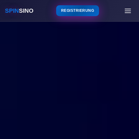
SPIN
SINO
REGISTRIERUNG