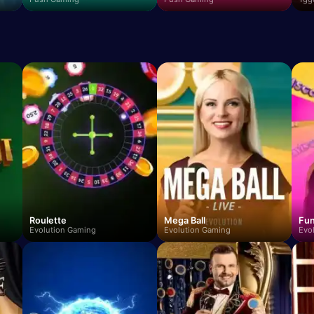
Roulette
Mega Ball
Fun
Evolution Gaming
Evolution Gaming
Evo