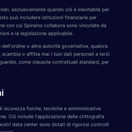
ionati, esclusivamente quando ciò è inevitabile per
Questo può includere istituzioni finanziarie per
terne con cui Spinsino collabora sono vincolate da
ioni e la legislazione applicabile.
 dell'ordine o altre autorità governative, qualora
scambia o affitta mai i tuoi dati personali a terzi
guardie, come clausole contrattuali standard, per
i
i sicurezza fisiche, tecniche e amministrative
e. Ciò include l'applicazione della crittografia
nostri data center sono dotati di rigorosi controlli