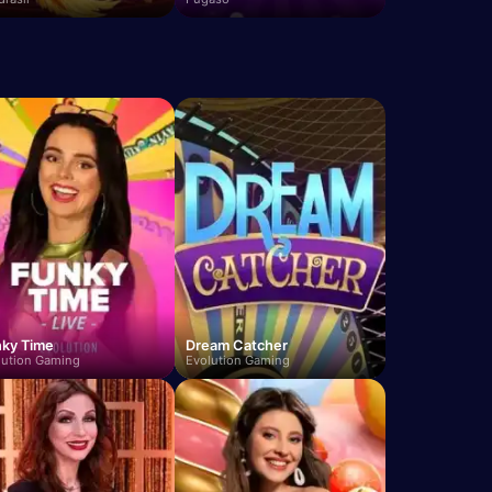
ky Time
Dream Catcher
lution Gaming
Evolution Gaming