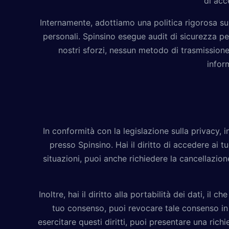
di acc
Internamente, adottiamo una politica rigorosa sul
personali. Spinsino esegue audit di sicurezza per
nostri sforzi, nessun metodo di trasmissione
infor
In conformità con la legislazione sulla privacy, i
presso Spinsino. Hai il diritto di accedere ai tuo
situazioni, puoi anche richiedere la cancellazione
Inoltre, hai il diritto alla portabilità dei dati, il
tuo consenso, puoi revocare tale consenso in 
esercitare questi diritti, puoi presentare una richi