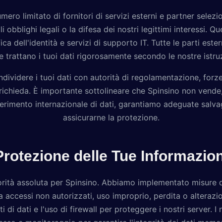
mero limitato di fornitori di servizi esterni e partner selez
gli obblighi legali o la difesa dei nostri legittimi interessi. 
fica dell'identità e servizi di supporto IT. Tutte le parti es
e trattano i tuoi dati rigorosamente secondo le nostre istruz
dividere i tuoi dati con autorità di regolamentazione, forze
 richieda. È importante sottolineare che Spinsino non vende, 
ferimento internazionale di dati, garantiamo adeguate salva
assicurarne la protezione.
Protezione delle Tue Informazion
iorità assoluta per Spinsino. Abbiamo implementato misure d
accessi non autorizzati, uso improprio, perdita o alterazion
 di dati e l'uso di firewall per proteggere i nostri server. I 