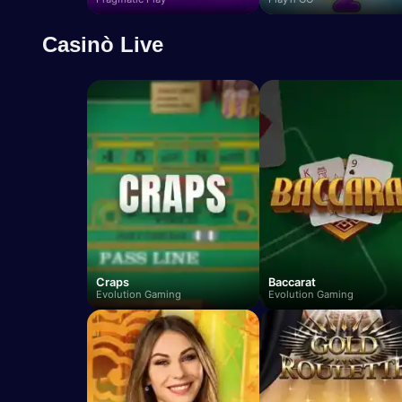
Casinò Live
Craps
Baccarat
Evolution Gaming
Evolution Gaming