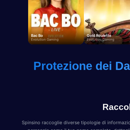
Bac Bo
Gold Roulette
Evolution Gaming
Evolution Gaming
Protezione dei Da
Raccol
Spinsino raccoglie diverse tipologie di informazio