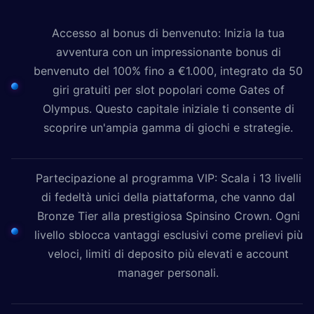
Accesso al bonus di benvenuto: Inizia la tua
avventura con un impressionante bonus di
benvenuto del 100% fino a €1.000, integrato da 50
giri gratuiti per slot popolari come Gates of
Olympus. Questo capitale iniziale ti consente di
scoprire un'ampia gamma di giochi e strategie.
Partecipazione al programma VIP: Scala i 13 livelli
di fedeltà unici della piattaforma, che vanno dal
Bronze Tier alla prestigiosa Spinsino Crown. Ogni
livello sblocca vantaggi esclusivi come prelievi più
veloci, limiti di deposito più elevati e account
manager personali.