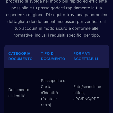
processo si svolga nel modo più rapido ed efficiente
possibile e tu possa goderti rapidamente la tua
esperienza di gioco. Di seguito trovi una panoramica
dettagliata dei documenti necessari per verificare il
tuo account in modo sicuro e conforme alle
normative, inclusi i requisiti specifici per tipo.
CATEGORIA
TIPO DI
FORMATI
R
DOCUMENTO
DOCUMENTO
ACCETTABILI
C
Passaporto o
le
Carta
Foto/scansione
(n
Documento
d'Identità
nitida,
tu
d'Identità
(fronte e
JPG/PNG/PDF
gl
retro)
vi
ri