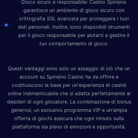
Gioco sicuro e responsabile: Casino Spinsino
garantisce un ambiente di gioco sicuro con
crittografia SSL avanzata per proteggere i tuoi
dati personali. Inoltre, sono disponibili strumenti
per il gioco responsabile per aiutarti a gestire il
tuo comportamento di gioco.
Questi vantaggi sono solo un assaggio di ciò che un
account su Spinsino Casino ha da offrire e
costituiscono la base per un'esperienza di casinò
online indimenticabile che si adatta perfettamente ai
desideri di ogni giocatore. La combinazione di bonus
generosi, un esclusivo programma VIP e un'ampia
offerta di giochi assicura che ogni minuto sulla
piattaforma sia pieno di emozioni e opportunità.