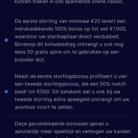
kunnen maken in ons spannende online casino.
De eerste storting van minimaal €20 levert een
indrukwekkende 100% bonus op tot wel €1.000,
waardoor uw startkapitaal direct verdubbelt.
Bovenop dit bonusbedrag ontvangt u ook nog
eens 50 gratis spins om te gebruiken op een
populair slot.
Naast de eerste stortingsbonus profiteert u van
een tweede stortingsbonus, die een 50% match
biedt tot €500. Dit betekent dat u ook bij uw
tweede storting extra speelgeld ontvangt om uw
avontuur voort te zetten.
Deze gecombineerde bonussen geven u
aanzienlijk meer speeltijd en verhogen uw kansen