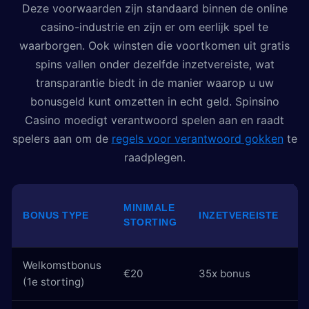
Deze voorwaarden zijn standaard binnen de online
casino-industrie en zijn er om eerlijk spel te
waarborgen. Ook winsten die voortkomen uit gratis
spins vallen onder dezelfde inzetvereiste, wat
transparantie biedt in de manier waarop u uw
bonusgeld kunt omzetten in echt geld. Spinsino
Casino moedigt verantwoord spelen aan en raadt
spelers aan om de
regels voor verantwoord gokken
te
raadplegen.
MINIMALE
BONUS TYPE
INZETVEREISTE
G
STORTING
Welkomstbonus
€20
35x bonus
7
(1e storting)