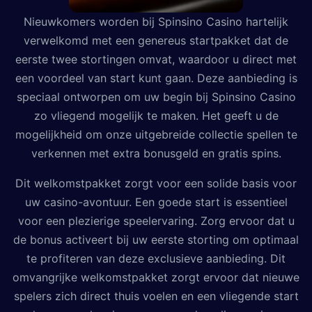
Nieuwkomers worden bij Spinsino Casino hartelijk
verwelkomd met een genereus startpakket dat de
eerste twee stortingen omvat, waardoor u direct met
een voordeel van start kunt gaan. Deze aanbieding is
speciaal ontworpen om uw begin bij Spinsino Casino
zo vliegend mogelijk te maken. Het geeft u de
mogelijkheid om onze uitgebreide collectie spellen te
verkennen met extra bonusgeld en gratis spins.
Dit welkomstpakket zorgt voor een solide basis voor
uw casino-avontuur. Een goede start is essentieel
voor een plezierige speelervaring. Zorg ervoor dat u
de bonus activeert bij uw eerste storting om optimaal
te profiteren van deze exclusieve aanbieding. Dit
omvangrijke welkomstpakket zorgt ervoor dat nieuwe
spelers zich direct thuis voelen en een vliegende start